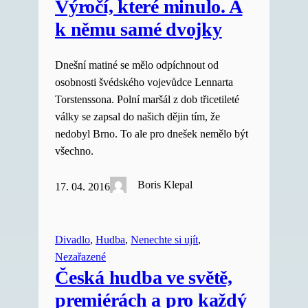
Výročí, které minulo. A
k němu samé dvojky
Dnešní matiné se mělo odpíchnout od
osobnosti švédského vojevůdce Lennarta
Torstenssona. Polní maršál z dob třicetileté
války se zapsal do našich dějin tím, že
nedobyl Brno. To ale pro dnešek nemělo být
všechno.
Boris Klepal
17. 04. 2016
Divadlo
, 
Hudba
, 
Nenechte si ujít
, 
Nezařazené
Česká hudba ve světě,
premiérách a pro každý