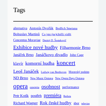
Tags
Antonín Dvořák
alternativa
Bedřich Smetana
Bohuslav Martinů
Co jste (ne)chtěli vidět
Concentus Moraviae
Dmitrij D. Šostakovič
Exhibice nové hudby
Filharmonie Brno
Janáčkovo divadlo
Janáček Brno
John Cage
koncert
komorní hudba
klavír
Leoš Janáček
Moravský podzim
Ludwig van Beethoven
ND Brno
New Music Ostrava
New Opera Days Ostrava
opera
osobnost
opereta
performance
premiéra
postřeh
Petr Kotík
Reduta
Rok české hudby
Richard Wagner
sbor
televize