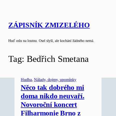
Skip
to
content
ZÁPISNÍK ZMIZELÉHO
Huď oslu na loutnu. Osel slyší, ale kochání žádného nemá.
Tag:
Bedřich Smetana
Hudba
, 
Nálady, dojmy, upomínky
Něco tak dobrého mi
doma nikdo neuvaří.
Novoroční koncert
Filharmonie Brno z