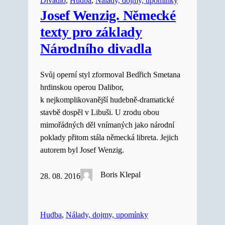
Divadlo
, 
Hudba
, 
Nálady, dojmy, upomínky
Josef Wenzig. Německé
texty pro základy
Národního divadla
Svůj operní styl zformoval Bedřich Smetana
hrdinskou operou Dalibor,
k nejkomplikovanější hudebně-dramatické
stavbě dospěl v Libuši. U zrodu obou
mimořádných děl vnímaných jako národní
poklady přitom stála německá libreta. Jejich
autorem byl Josef Wenzig.
Boris Klepal
28. 08. 2016
Hudba
, 
Nálady, dojmy, upomínky