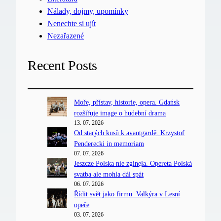
Nálady, dojmy, upomínky
Nenechte si ujít
Nezařazené
Recent Posts
Moře, přístav, historie, opera. Gdańsk
rozšiřuje image o hudební drama
13. 07. 2026
Od starých kusů k avantgardě. Krzystof
Penderecki in memoriam
07. 07. 2026
Jeszcze Polska nie zginęła. Opereta Polská
svatba ale mohla dál spát
06. 07. 2026
Řídit svět jako firmu. Valkýra v Lesní
opeře
03. 07. 2026