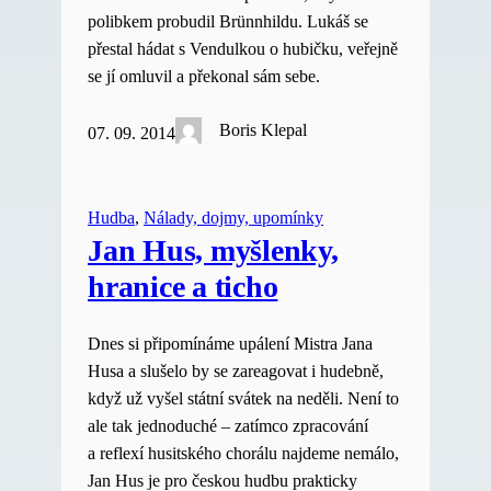
polibkem probudil Brünnhildu. Lukáš se
přestal hádat s Vendulkou o hubičku, veřejně
se jí omluvil a překonal sám sebe.
Boris Klepal
07. 09. 2014
Hudba
, 
Nálady, dojmy, upomínky
Jan Hus, myšlenky,
hranice a ticho
Dnes si připomínáme upálení Mistra Jana
Husa a slušelo by se zareagovat i hudebně,
když už vyšel státní svátek na neděli. Není to
ale tak jednoduché – zatímco zpracování
a reflexí husitského chorálu najdeme nemálo,
Jan Hus je pro českou hudbu prakticky