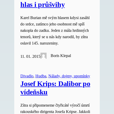
hlas i průšvihy
Karel Burian mě svým hlasem kdysi zasáhl
do srdce, zatímco jeho osobnost mě spíš
nakopla do zadku. Jeden z mála hrdinných
tenorů, který se u nás kdy narodil, by zítra
oslavil 145. narozeniny.
Boris Klepal
11. 01. 2015
Divadlo
, 
Hudba
, 
Nálady, dojmy, upomínky
Josef Krips: Dalibor po
vídeňsku
Zítra si připomeneme čtyřicáté výročí úmrtí
rakouského dirigenta Josefa Kripse. Jakkoli