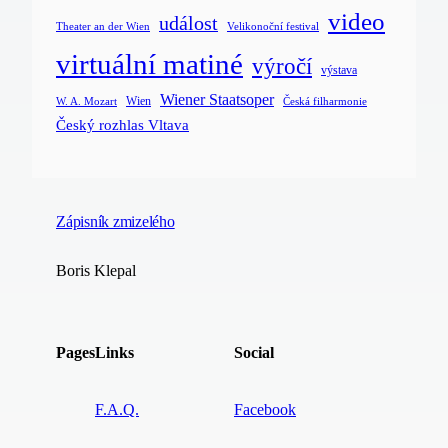
video
událost
Velikonoční festival
Theater an der Wien
virtuální matiné
výročí
výstava
Wiener Staatsoper
Wien
Česká filharmonie
W. A. Mozart
Český rozhlas Vltava
Zápisník zmizelého
Boris Klepal
Pages
Links
Social
F.A.Q.
Facebook