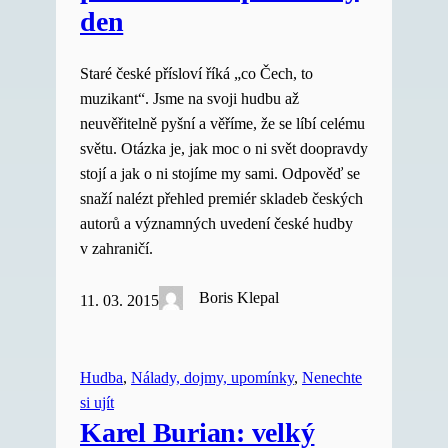
den
Staré české přísloví říká „co Čech, to
muzikant“. Jsme na svoji hudbu až
neuvěřitelně pyšní a věříme, že se líbí celému
světu. Otázka je, jak moc o ni svět doopravdy
stojí a jak o ni stojíme my sami. Odpověď se
snaží nalézt přehled premiér skladeb českých
autorů a významných uvedení české hudby
v zahraničí.
Boris Klepal
11. 03. 2015
Hudba
, 
Nálady, dojmy, upomínky
, 
Nenechte
si ujít
Karel Burian: velký