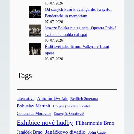
13. 07. 2026
Od starých kusů k avantgardě. Krzystof
Penderecki in memoriam
07. 07. 2026
Jeszcze Polska nie zginęła. Opereta Polská
svatba ale mohla dál spát
06. 07. 2026
Řídit svět jako firmu. Valkýra v Lesní
opeře
03. 07. 2026
Tags
Antonín Dvořák
alternativa
Bedřich Smetana
Bohuslav Martinů
Co jste (ne)chtěli vidět
Concentus Moraviae
Dmitrij D. Šostakovič
Exhibice nové hudby
Filharmonie Brno
Janáčkovo divadlo
Janáček Brno
John Cage