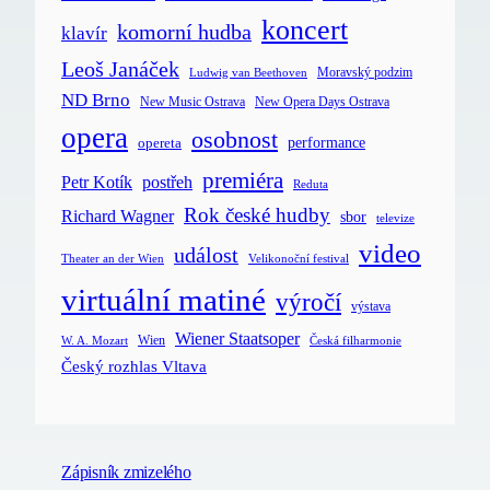
koncert
komorní hudba
klavír
Leoš Janáček
Moravský podzim
Ludwig van Beethoven
ND Brno
New Music Ostrava
New Opera Days Ostrava
opera
osobnost
opereta
performance
premiéra
postřeh
Petr Kotík
Reduta
Rok české hudby
Richard Wagner
sbor
televize
video
událost
Velikonoční festival
Theater an der Wien
virtuální matiné
výročí
výstava
Wiener Staatsoper
Wien
Česká filharmonie
W. A. Mozart
Český rozhlas Vltava
Zápisník zmizelého