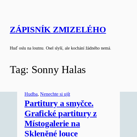
Skip
to
content
ZÁPISNÍK ZMIZELÉHO
Huď oslu na loutnu. Osel slyší, ale kochání žádného nemá.
Tag:
Sonny Halas
Hudba
, 
Nenechte si ujít
Partitury a smyčce.
Grafické partitury z
Místogalerie na
Skleněné louce