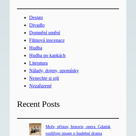
Design
Divadlo
Domnění umění
Filmová inscenace
Hudba
Hudba po kapkách
Literatura
Nálady, dojmy, upomínky
Nenechte si ujít
Nezařazené
Recent Posts
Moře, přístav, historie, opera. Gdańsk
rozšiřuje image o hudební drama