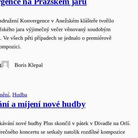
gence na Pražském jaru
sdružení Konvergence v Anežském klášteře tvořilo
ažského jara výjimečný večer věnovaný soudobým
. Ve všech pěti případech se jednalo o premiérově
ompozici.
Boris Klepal
4
mění
, 
Hudba
ání a míjení nové hudby
tkávání nové hudby Plus skončil v pátek v Divadle na Orlí.
ečného koncertu se setkaly natolik rozdílné kompozice