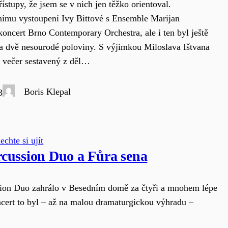
ístupy, že jsem se v nich jen těžko orientoval.
ímu vystoupení Ivy Bittové s Ensemble Marijan
koncert Brno Contemporary Orchestra, ale i ten byl ještě
a dvě nesourodé poloviny. S výjimkou Miloslava Ištvana
o večer sestavený z děl…
Boris Klepal
3
chte si ujít
cussion Duo a Fůra sena
ion Duo zahrálo v Besedním domě za čtyři a mnohem lépe
cert to byl – až na malou dramaturgickou výhradu –