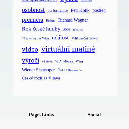
osobnost
postřeh
Petr Kotík
performance
premiéra
Richard Wagner
Reduta
Rok české hudby
sbor
televize
událost
Velikonoční festival
Theater an der Wien
virtuální matiné
video
výročí
Wien
výstava
W. A. Mozart
Wiener Staatsoper
Česká filharmonie
Český rozhlas Vltava
Pages
Links
Social