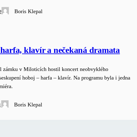
Boris Klepal
2
harfa, klavír a nečekaná dramata
l zámku v Miloticích hostil koncert neobvyklého
eskupení hoboj – harfa – klavír. Na programu byla i jedna
miéra.
Boris Klepal
1