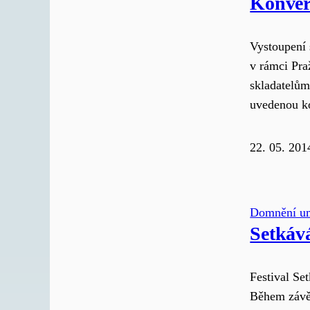
Konver
Vystoupení 
v rámci Pr
skladatelům
uvedenou k
22. 05. 201
Domnění u
Setkáv
Festival Se
Během závěr