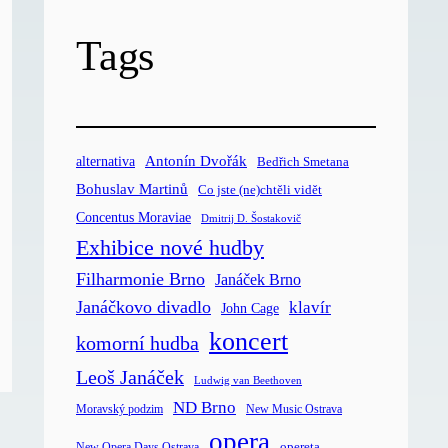
Tags
Antonín Dvořák
alternativa
Bedřich Smetana
Bohuslav Martinů
Co jste (ne)chtěli vidět
Concentus Moraviae
Dmitrij D. Šostakovič
Exhibice nové hudby
Filharmonie Brno
Janáček Brno
Janáčkovo divadlo
klavír
John Cage
koncert
komorní hudba
Leoš Janáček
Ludwig van Beethoven
ND Brno
Moravský podzim
New Music Ostrava
opera
opereta
New Opera Days Ostrava