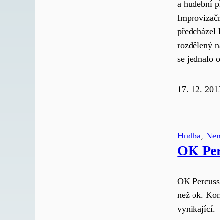
a hudební př
Improvizačn
předcházel 
rozdělený n
se jednalo 
17. 12. 201
Hudba
, 
Nene
OK Per
OK Percuss
než ok. Kon
vynikající.