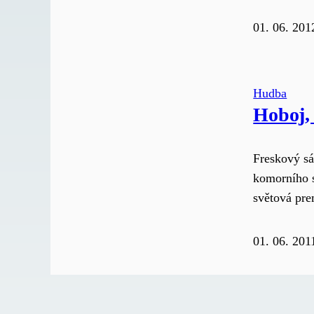
01. 06. 201
Hudba
Hoboj, 
Freskový sá
komorního s
světová pre
01. 06. 201