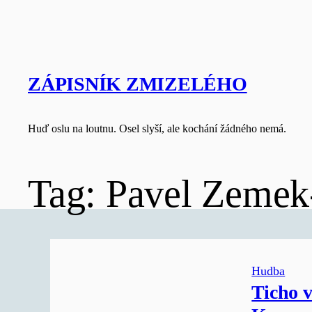
Skip
to
content
ZÁPISNÍK ZMIZELÉHO
Huď oslu na loutnu. Osel slyší, ale kochání žádného nemá.
Tag:
Pavel Zeme
Hudba
Ticho v