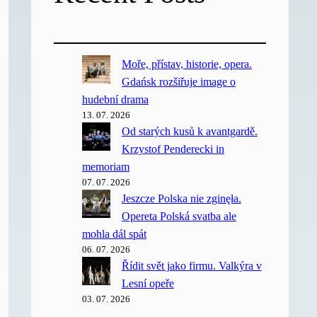
Moře, přístav, historie, opera.
Gdańsk rozšiřuje image o
hudební drama
13. 07. 2026
Od starých kusů k avantgardě.
Krzystof Penderecki in
memoriam
07. 07. 2026
Jeszcze Polska nie zginęła.
Opereta Polská svatba ale
mohla dál spát
06. 07. 2026
Řídit svět jako firmu. Valkýra v
Lesní opeře
03. 07. 2026