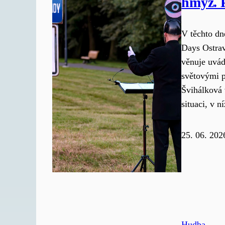
hmyz. 
V těchto dn
Days Ostrav
věnuje uvád
světovými 
Švihálková
situaci, v 
25. 06. 202
Hudba