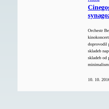
Cinego
synago
Orchestr Be
kinokoncer
doprovodil 
skladeb naps
skladeb od 
minimalismu
10. 10. 201