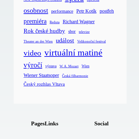
osobnost
postřeh
Petr Kotík
performance
premiéra
Richard Wagner
Reduta
Rok české hudby
sbor
televize
událost
Velikonoční festival
Theater an der Wien
virtuální matiné
video
výročí
Wien
výstava
W. A. Mozart
Wiener Staatsoper
Česká filharmonie
Český rozhlas Vltava
Pages
Links
Social