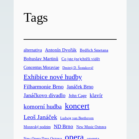
Tags
Antonín Dvořák
alternativa
Bedřich Smetana
Bohuslav Martinů
Co jste (ne)chtěli vidět
Concentus Moraviae
Dmitrij D. Šostakovič
Exhibice nové hudby
Filharmonie Brno
Janáček Brno
Janáčkovo divadlo
klavír
John Cage
koncert
komorní hudba
Leoš Janáček
Ludwig van Beethoven
ND Brno
Moravský podzim
New Music Ostrava
opera
opereta
New Opera Days Ostrava