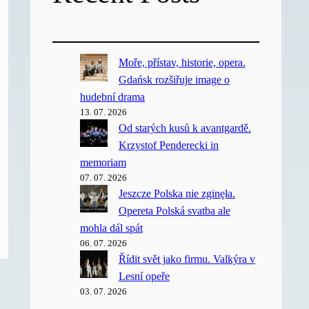
Moře, přístav, historie, opera.
Gdańsk rozšiřuje image o
hudební drama
13. 07. 2026
Od starých kusů k avantgardě.
Krzystof Penderecki in
memoriam
07. 07. 2026
Jeszcze Polska nie zginęła.
Opereta Polská svatba ale
mohla dál spát
06. 07. 2026
Řídit svět jako firmu. Valkýra v
Lesní opeře
03. 07. 2026