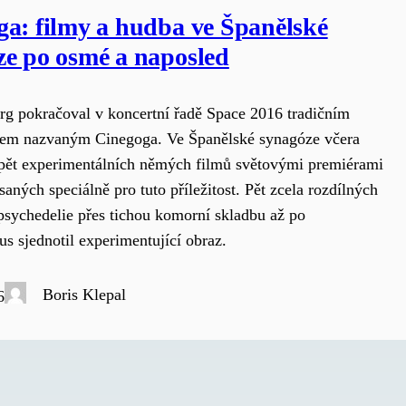
ga: filmy a hudba ve Španělské
ze po osmé a naposled
rg pokračoval v koncertní řadě Space 2016 tradičním
tem nazvaným Cinegoga. Ve Španělské synagóze včera
pět experimentálních němých filmů světovými premiérami
aných speciálně pro tuto příležitost. Pět zcela rozdílných
psychedelie přes tichou komorní skladbu až po
s sjednotil experimentující obraz.
Boris Klepal
6