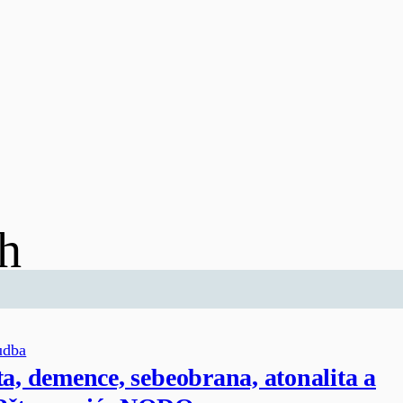
h
udba
ta, demence, sebeobrana, atonalita a