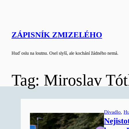
Skip
to
content
ZÁPISNÍK ZMIZELÉHO
Huď oslu na loutnu. Osel slyší, ale kochání žádného nemá.
Tag:
Miroslav Tót
Divadlo
, 
H
Nejisto