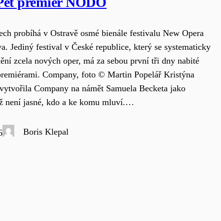
Pět premiér NODO
ech probíhá v Ostravě osmé bienále festivalu New Opera
a. Jediný festival v České republice, který se systematicky
ění zcela nových oper, má za sebou první tři dny nabité
premiérami. Company, foto © Martin Popelář Kristýna
 vytvořila Company na námět Samuela Becketa jako
níž není jasné, kdo a ke komu mluví.…
Boris Klepal
6