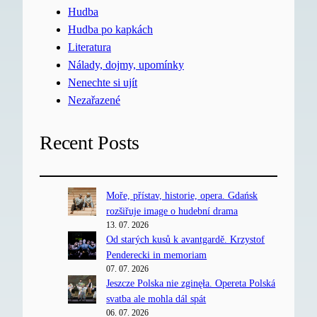
Hudba
Hudba po kapkách
Literatura
Nálady, dojmy, upomínky
Nenechte si ujít
Nezařazené
Recent Posts
Moře, přístav, historie, opera. Gdańsk
rozšiřuje image o hudební drama
13. 07. 2026
Od starých kusů k avantgardě. Krzystof
Penderecki in memoriam
07. 07. 2026
Jeszcze Polska nie zginęła. Opereta Polská
svatba ale mohla dál spát
06. 07. 2026