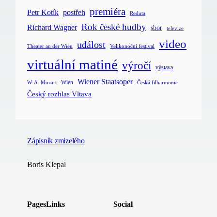
premiéra
postřeh
Petr Kotík
Reduta
Rok české hudby
Richard Wagner
sbor
televize
video
událost
Velikonoční festival
Theater an der Wien
virtuální matiné
výročí
výstava
Wiener Staatsoper
Wien
Česká filharmonie
W. A. Mozart
Český rozhlas Vltava
Zápisník zmizelého
Boris Klepal
Pages
Links
Social