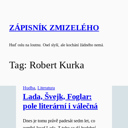
Skip
to
content
ZÁPISNÍK ZMIZELÉHO
Huď oslu na loutnu. Osel slyší, ale kochání žádného nemá.
Tag:
Robert Kurka
Hudba
, 
Literatura
Lada, Švejk, Foglar:
pole literární i válečná
Dnes je tomu právě padesát sedm let, co
zemřel Josef Lada. Z toho se dá hudební