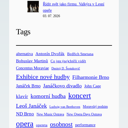
Řídit svět jako firmu. Valkýra v Lesní
opeře
03. 07. 2026
Tags
Antonín Dvořák
alternativa
Bedřich Smetana
Bohuslav Martinů
Co jste (ne)chtěli vidět
Concentus Moraviae
Dmitrij D. Šostakovič
Exhibice nové hudby
Filharmonie Brno
Janáčkovo divadlo
Janáček Brno
John Cage
koncert
komorní hudba
klavír
Leoš Janáček
Moravský podzim
Ludwig van Beethoven
ND Brno
New Music Ostrava
New Opera Days Ostrava
opera
osobnost
opereta
performance