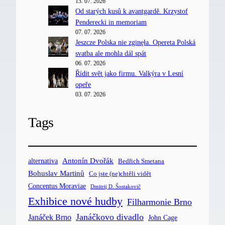
13. 07. 2026
Od starých kusů k avantgardě. Krzystof
Penderecki in memoriam
07. 07. 2026
Jeszcze Polska nie zginęła. Opereta Polská
svatba ale mohla dál spát
06. 07. 2026
Řídit svět jako firmu. Valkýra v Lesní
opeře
03. 07. 2026
Tags
Antonín Dvořák
alternativa
Bedřich Smetana
Bohuslav Martinů
Co jste (ne)chtěli vidět
Concentus Moraviae
Dmitrij D. Šostakovič
Exhibice nové hudby
Filharmonie Brno
Janáčkovo divadlo
Janáček Brno
John Cage