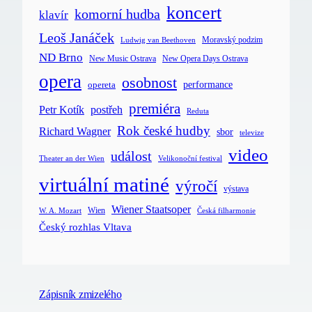
koncert
komorní hudba
klavír
Leoš Janáček
Moravský podzim
Ludwig van Beethoven
ND Brno
New Music Ostrava
New Opera Days Ostrava
opera
osobnost
opereta
performance
premiéra
postřeh
Petr Kotík
Reduta
Rok české hudby
Richard Wagner
sbor
televize
video
událost
Velikonoční festival
Theater an der Wien
virtuální matiné
výročí
výstava
Wiener Staatsoper
Wien
Česká filharmonie
W. A. Mozart
Český rozhlas Vltava
Zápisník zmizelého