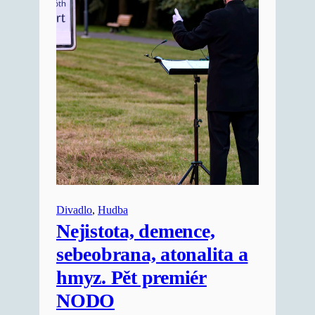
Divadlo
, 
Hudba
Nejistota, demence,
sebeobrana, atonalita a
hmyz. Pět premiér
NODO