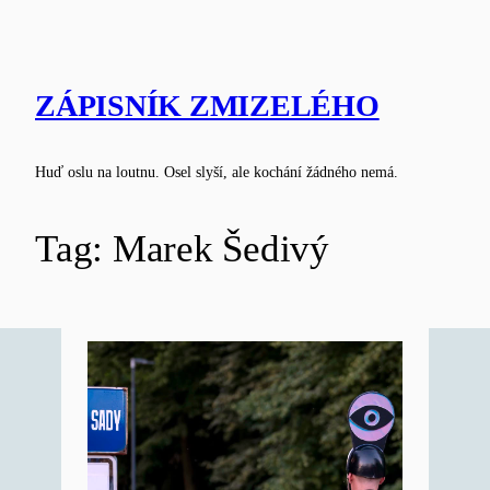
Skip
to
content
ZÁPISNÍK ZMIZELÉHO
Huď oslu na loutnu. Osel slyší, ale kochání žádného nemá.
Tag:
Marek Šedivý