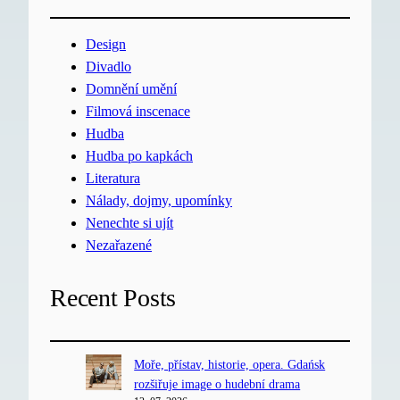
Design
Divadlo
Domnění umění
Filmová inscenace
Hudba
Hudba po kapkách
Literatura
Nálady, dojmy, upomínky
Nenechte si ujít
Nezařazené
Recent Posts
Moře, přístav, historie, opera. Gdańsk
rozšiřuje image o hudební drama