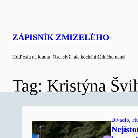
Skip
to
content
ZÁPISNÍK ZMIZELÉHO
Huď oslu na loutnu. Osel slyší, ale kochání žádného nemá.
Tag:
Kristýna Švi
Divadlo
, 
H
Nejisto