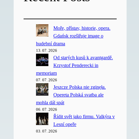
Moře, přístav, historie, opera.
Gdańsk rozšiřuje image o
hudební drama
13. 07. 2026
Od starých kusů k avantgardě.
Krzystof Penderecki in
memoriam
07. 07. 2026
Jeszcze Polska nie zginęła.
Opereta Polská svatba ale
mohla dál spát
06. 07. 2026
Řídit svět jako firmu. Valkýra v
Lesní opeře
03. 07. 2026