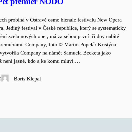
Pět premiér NODO
ech probíhá v Ostravě osmé bienále festivalu New Opera
a. Jediný festival v České republice, který se systematicky
ění zcela nových oper, má za sebou první tři dny nabité
premiérami. Company, foto © Martin Popelář Kristýna
 vytvořila Company na námět Samuela Becketa jako
níž není jasné, kdo a ke komu mluví.…
Boris Klepal
6