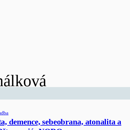
hálková
udba
ta, demence, sebeobrana, atonalita a