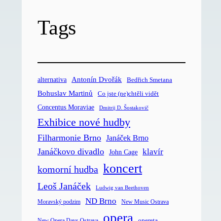
Tags
Antonín Dvořák
alternativa
Bedřich Smetana
Bohuslav Martinů
Co jste (ne)chtěli vidět
Concentus Moraviae
Dmitrij D. Šostakovič
Exhibice nové hudby
Filharmonie Brno
Janáček Brno
Janáčkovo divadlo
klavír
John Cage
koncert
komorní hudba
Leoš Janáček
Ludwig van Beethoven
ND Brno
Moravský podzim
New Music Ostrava
opera
opereta
New Opera Days Ostrava