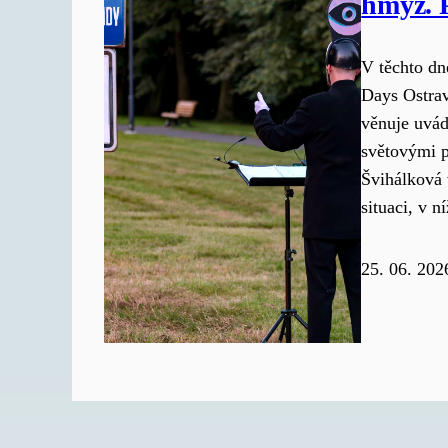
hmyz. 
V těchto dn
Days Ostrav
věnuje uvád
světovými 
Švihálková
situaci, v 
25. 06. 202