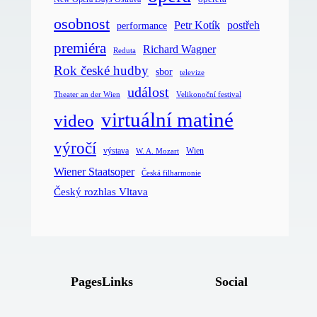
osobnost
postřeh
Petr Kotík
performance
premiéra
Richard Wagner
Reduta
Rok české hudby
sbor
televize
událost
Velikonoční festival
Theater an der Wien
virtuální matiné
video
výročí
Wien
výstava
W. A. Mozart
Wiener Staatsoper
Česká filharmonie
Český rozhlas Vltava
Pages
Links
Social