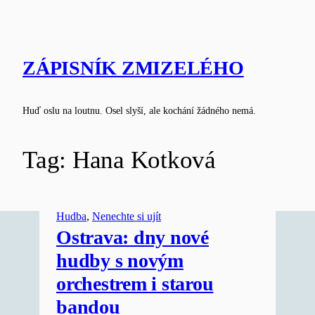
Skip
to
content
ZÁPISNÍK ZMIZELÉHO
Huď oslu na loutnu. Osel slyší, ale kochání žádného nemá.
Tag:
Hana Kotková
Hudba
, 
Nenechte si ujít
Ostrava: dny nové
hudby s novým
orchestrem i starou
bandou