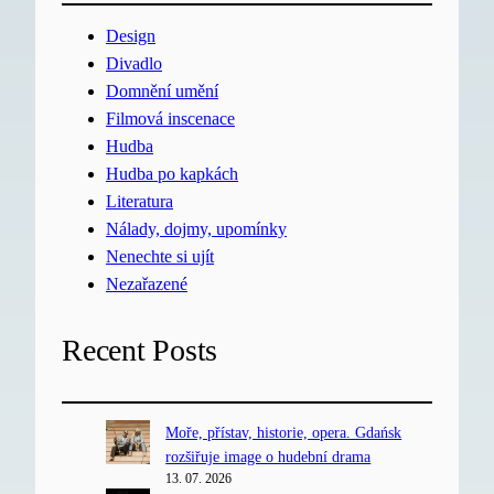
Design
Divadlo
Domnění umění
Filmová inscenace
Hudba
Hudba po kapkách
Literatura
Nálady, dojmy, upomínky
Nenechte si ujít
Nezařazené
Recent Posts
Moře, přístav, historie, opera. Gdańsk
rozšiřuje image o hudební drama
13. 07. 2026