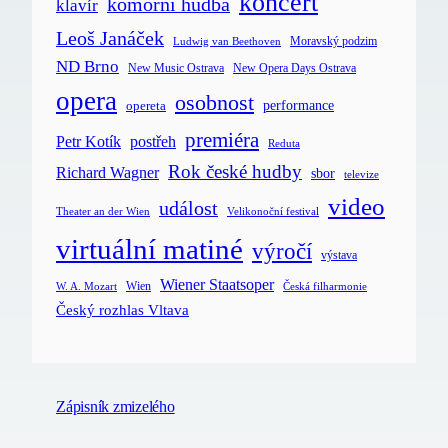
koncert
komorní hudba
klavír
Leoš Janáček
Moravský podzim
Ludwig van Beethoven
ND Brno
New Music Ostrava
New Opera Days Ostrava
opera
osobnost
opereta
performance
premiéra
postřeh
Petr Kotík
Reduta
Rok české hudby
Richard Wagner
sbor
televize
video
událost
Velikonoční festival
Theater an der Wien
virtuální matiné
výročí
výstava
Wiener Staatsoper
Wien
Česká filharmonie
W. A. Mozart
Český rozhlas Vltava
Zápisník zmizelého