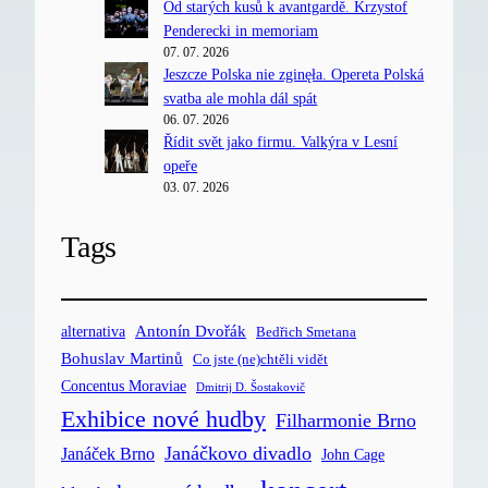
Od starých kusů k avantgardě. Krzystof
Penderecki in memoriam
07. 07. 2026
Jeszcze Polska nie zginęła. Opereta Polská
svatba ale mohla dál spát
06. 07. 2026
Řídit svět jako firmu. Valkýra v Lesní
opeře
03. 07. 2026
Tags
Antonín Dvořák
alternativa
Bedřich Smetana
Bohuslav Martinů
Co jste (ne)chtěli vidět
Concentus Moraviae
Dmitrij D. Šostakovič
Exhibice nové hudby
Filharmonie Brno
Janáčkovo divadlo
Janáček Brno
John Cage