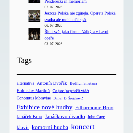
Penderecki in memoriam
07. 07. 2026
Jeszcze Polska nie zginęła. Opereta Polská
svatba ale mohla dál spát
06. 07. 2026
Řídit svět jako firmu. Valkýra v Lesní
opeře
03. 07. 2026
Tags
Antonín Dvořák
alternativa
Bedřich Smetana
Bohuslav Martinů
Co jste (ne)chtěli vidět
Concentus Moraviae
Dmitrij D. Šostakovič
Exhibice nové hudby
Filharmonie Brno
Janáčkovo divadlo
Janáček Brno
John Cage
koncert
komorní hudba
klavír