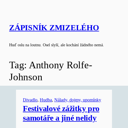
Skip
to
content
ZÁPISNÍK ZMIZELÉHO
Huď oslu na loutnu. Osel slyší, ale kochání žádného nemá.
Tag:
Anthony Rolfe-
Johnson
Divadlo
, 
Hudba
, 
Nálady, dojmy, upomínky
Festivalové zážitky pro
samotáře a jiné nelidy