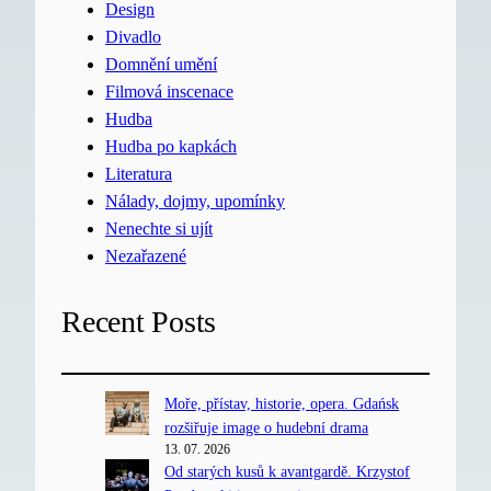
Design
Divadlo
Domnění umění
Filmová inscenace
Hudba
Hudba po kapkách
Literatura
Nálady, dojmy, upomínky
Nenechte si ujít
Nezařazené
Recent Posts
Moře, přístav, historie, opera. Gdańsk
rozšiřuje image o hudební drama
13. 07. 2026
Od starých kusů k avantgardě. Krzystof