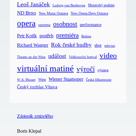
Leoš Janáček
Moravský podzim
Ludwig van Beethoven
ND Brno
New Music Ostrava
New Opera Days Ostrava
opera
osobnost
opereta
performance
premiéra
postřeh
Petr Kotík
Reduta
Rok české hudby
Richard Wagner
sbor
televize
video
událost
Velikonoční festival
Theater an der Wien
virtuální matiné
výročí
výstava
Wiener Staatsoper
Wien
Česká filharmonie
W. A. Mozart
Český rozhlas Vltava
Zápisník zmizelého
Boris Klepal