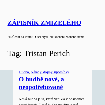
Skip
to
content
ZÁPISNÍK ZMIZELÉHO
Huď oslu na loutnu. Osel slyší, ale kochání žádného nemá.
Tag:
Tristan Perich
Hudba
, 
Nálady, dojmy, upomínky
O hudbě nové, a
neopotřebované
Nová hudba je ta, která vznikla v posledních
deseti letech. Nová hudba využívá nové