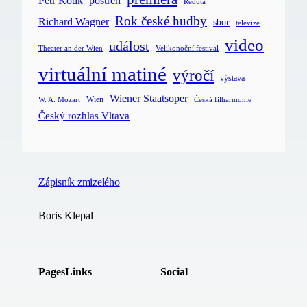
postřeh
Petr Kotík
Reduta
Rok české hudby
Richard Wagner
sbor
televize
video
událost
Velikonoční festival
Theater an der Wien
virtuální matiné
výročí
výstava
Wiener Staatsoper
Wien
Česká filharmonie
W. A. Mozart
Český rozhlas Vltava
Zápisník zmizelého
Boris Klepal
Pages
Links
Social