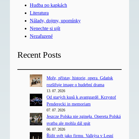
Hudba po kapkách
Literatura
Nálady, dojmy, upomínky
Nenechte si ujít
Nezařazené
Recent Posts
Moře, přístav, historie, opera. Gdańsk
rozšiřuje image o hudební drama
13. 07. 2026
Od starých kusů k avantgardě. Krzystof
Penderecki in memoriam
07. 07. 2026
Jeszcze Polska nie zginęła. Opereta Polská
svatba ale mohla dál spát
06. 07. 2026
Řídit svět jako firmu. Valkýra v Lesní