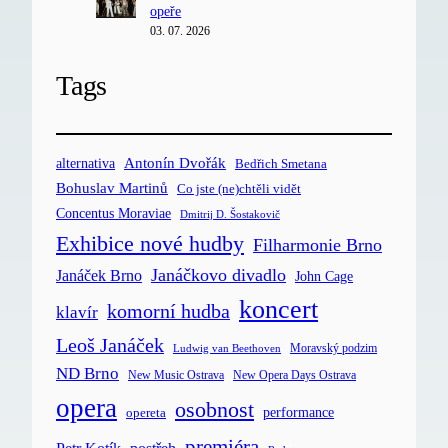
opeře
03. 07. 2026
Tags
Antonín Dvořák
alternativa
Bedřich Smetana
Bohuslav Martinů
Co jste (ne)chtěli vidět
Concentus Moraviae
Dmitrij D. Šostakovič
Exhibice nové hudby
Filharmonie Brno
Janáčkovo divadlo
Janáček Brno
John Cage
koncert
komorní hudba
klavír
Leoš Janáček
Moravský podzim
Ludwig van Beethoven
ND Brno
New Music Ostrava
New Opera Days Ostrava
opera
osobnost
opereta
performance
premiéra