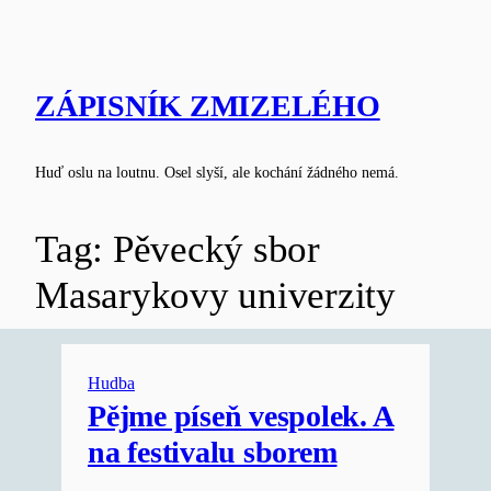
Skip
to
content
ZÁPISNÍK ZMIZELÉHO
Huď oslu na loutnu. Osel slyší, ale kochání žádného nemá.
Tag:
Pěvecký sbor
Masarykovy univerzity
Hudba
Pějme píseň vespolek. A
na festivalu sborem