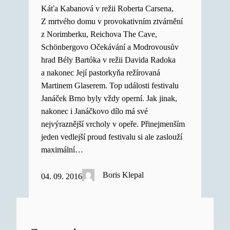
Káťa Kabanová v režii Roberta Carsena,
Z mrtvého domu v provokativním ztvárnění
z Norimberku, Reichova The Cave,
Schönbergovo Očekávání a Modrovousův
hrad Bély Bartóka v režii Davida Radoka
a nakonec Její pastorkyňa režírovaná
Martinem Glaserem. Top události festivalu
Janáček Brno byly vždy operní. Jak jinak,
nakonec i Janáčkovo dílo má své
nejvýraznější vrcholy v opeře. Přinejmenším
jeden vedlejší proud festivalu si ale zaslouží
maximální…
Boris Klepal
04. 09. 2016