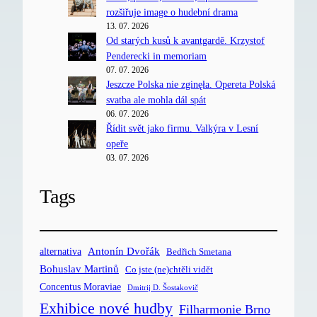
rozšiřuje image o hudební drama
13. 07. 2026
Od starých kusů k avantgardě. Krzystof
Penderecki in memoriam
07. 07. 2026
Jeszcze Polska nie zginęła. Opereta Polská
svatba ale mohla dál spát
06. 07. 2026
Řídit svět jako firmu. Valkýra v Lesní
opeře
03. 07. 2026
Tags
Antonín Dvořák
alternativa
Bedřich Smetana
Bohuslav Martinů
Co jste (ne)chtěli vidět
Concentus Moraviae
Dmitrij D. Šostakovič
Exhibice nové hudby
Filharmonie Brno