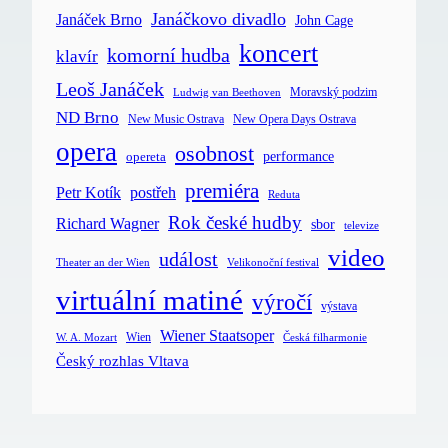
Janáčkovo divadlo
Janáček Brno
John Cage
koncert
komorní hudba
klavír
Leoš Janáček
Moravský podzim
Ludwig van Beethoven
ND Brno
New Music Ostrava
New Opera Days Ostrava
opera
osobnost
opereta
performance
premiéra
postřeh
Petr Kotík
Reduta
Rok české hudby
Richard Wagner
sbor
televize
video
událost
Velikonoční festival
Theater an der Wien
virtuální matiné
výročí
výstava
Wiener Staatsoper
Wien
Česká filharmonie
W. A. Mozart
Český rozhlas Vltava