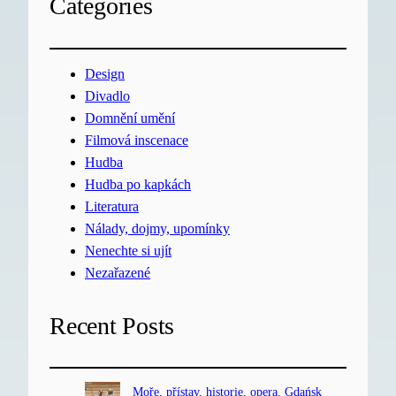
Categories
Design
Divadlo
Domnění umění
Filmová inscenace
Hudba
Hudba po kapkách
Literatura
Nálady, dojmy, upomínky
Nenechte si ujít
Nezařazené
Recent Posts
Moře, přístav, historie, opera. Gdańsk