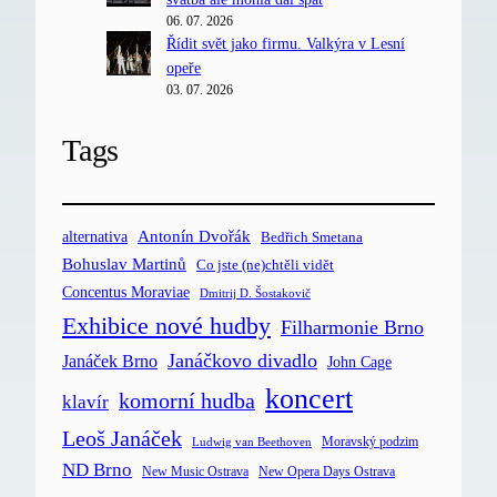
06. 07. 2026
Řídit svět jako firmu. Valkýra v Lesní
opeře
03. 07. 2026
Tags
Antonín Dvořák
alternativa
Bedřich Smetana
Bohuslav Martinů
Co jste (ne)chtěli vidět
Concentus Moraviae
Dmitrij D. Šostakovič
Exhibice nové hudby
Filharmonie Brno
Janáčkovo divadlo
Janáček Brno
John Cage
koncert
komorní hudba
klavír
Leoš Janáček
Moravský podzim
Ludwig van Beethoven
ND Brno
New Music Ostrava
New Opera Days Ostrava