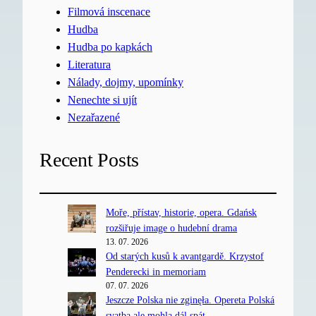
Filmová inscenace
Hudba
Hudba po kapkách
Literatura
Nálady, dojmy, upomínky
Nenechte si ujít
Nezařazené
Recent Posts
Moře, přístav, historie, opera. Gdańsk
rozšiřuje image o hudební drama
13. 07. 2026
Od starých kusů k avantgardě. Krzystof
Penderecki in memoriam
07. 07. 2026
Jeszcze Polska nie zginęła. Opereta Polská
svatba ale mohla dál spát