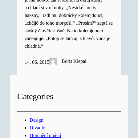
a chladí si v ní nohy. „Nestrké tam ty
haksny,“ radí mu dobrácky kolemjdoucí,
„chčijó do toho morgoši.“ „Prosím?“ zeptá se
slušný člověk slušně. Na to kolemjdoucí
zareaguje: „Potop se tam aji s hlavó, voda je
chladná.“
Boris Klepal
14. 06. 2015
Categories
Design
Divadlo
Domnění umění