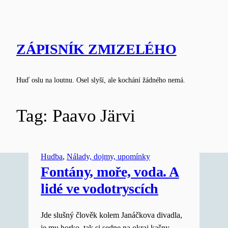
Skip
to
content
ZÁPISNÍK ZMIZELÉHO
Huď oslu na loutnu. Osel slyší, ale kochání žádného nemá.
Tag:
Paavo Järvi
Hudba
, 
Nálady, dojmy, upomínky
Fontány, moře, voda. A
lidé ve vodotryscích
Jde slušný člověk kolem Janáčkova divadla,
je mu horko, tak si sedne na okraj kašny