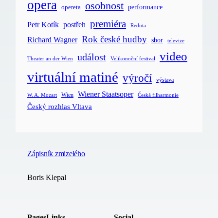
opera
osobnost
opereta
performance
premiéra
postřeh
Petr Kotík
Reduta
Rok české hudby
Richard Wagner
sbor
televize
video
událost
Velikonoční festival
Theater an der Wien
virtuální matiné
výročí
výstava
Wiener Staatsoper
Wien
Česká filharmonie
W. A. Mozart
Český rozhlas Vltava
Zápisník zmizelého
Boris Klepal
Pages
Links
Social