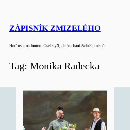
Skip
to
content
ZÁPISNÍK ZMIZELÉHO
Huď oslu na loutnu. Osel slyší, ale kochání žádného nemá.
Tag:
Monika Radecka