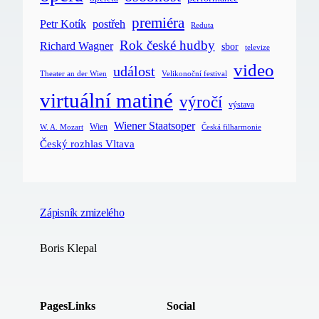
premiéra
postřeh
Petr Kotík
Reduta
Rok české hudby
Richard Wagner
sbor
televize
video
událost
Velikonoční festival
Theater an der Wien
virtuální matiné
výročí
výstava
Wiener Staatsoper
Wien
Česká filharmonie
W. A. Mozart
Český rozhlas Vltava
Zápisník zmizelého
Boris Klepal
Pages
Links
Social