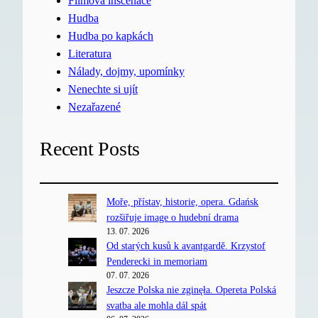
Filmová inscenace
Hudba
Hudba po kapkách
Literatura
Nálady, dojmy, upomínky
Nenechte si ujít
Nezařazené
Recent Posts
Moře, přístav, historie, opera. Gdańsk
rozšiřuje image o hudební drama
13. 07. 2026
Od starých kusů k avantgardě. Krzystof
Penderecki in memoriam
07. 07. 2026
Jeszcze Polska nie zginęła. Opereta Polská
svatba ale mohla dál spát