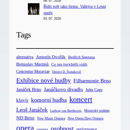
06. 07. 2026
Řídit svět jako firmu. Valkýra v Lesní
opeře
03. 07. 2026
Tags
Antonín Dvořák
alternativa
Bedřich Smetana
Bohuslav Martinů
Co jste (ne)chtěli vidět
Concentus Moraviae
Dmitrij D. Šostakovič
Exhibice nové hudby
Filharmonie Brno
Janáčkovo divadlo
Janáček Brno
John Cage
koncert
komorní hudba
klavír
Leoš Janáček
Moravský podzim
Ludwig van Beethoven
ND Brno
New Music Ostrava
New Opera Days Ostrava
opera
osobnost
opereta
performance