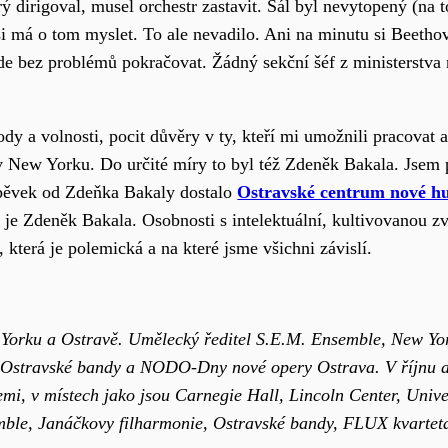
rý dirigoval, musel orchestr zastavit. Sál byl nevytopený (na
o si má o tom myslet. To ale nevadilo. Ani na minutu si Beeth
de bez problémů pokračovat. Žádný sekční šéf z ministerstva 
dy a volnosti, pocit důvěry v ty, kteří mi umožnili pracovat 
 New Yorku. Do určité míry to byl též Zdeněk Bakala. Jsem 
spěvek od Zdeňka Bakaly dostalo
Ostravské centrum nové h
 je Zdeněk Bakala. Osobnosti s intelektuální, kultivovanou zv
 která je polemická a na které jsme všichni závislí.
 New Yorku a Ostravě. Umělecký ředitel S.E.M. Ensemble, New Y
t Ostravské bandy a NODO-Dny nové opery Ostrava. V říjnu a 
emi, v místech jako jsou Carnegie Hall, Lincoln Center, Uni
mble, Janáčkovy filharmonie, Ostravské bandy, FLUX kvarteta