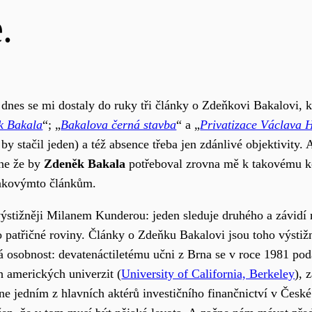
.
dnes se mi dostaly do ruky tři články o Zdeňkovi Bakalovi, k
ěk Bakala
“; „
Bakalova černá stavba
“ a „
Privatizace Václava 
by stačil jeden) a též absence třeba jen zdánlivé objektivity. 
 ne že by
Zdeněk Bakala
potřeboval zrovna mě k takovému ko
 takovýmto článkům.
ýstižněji Milanem Kunderou: jeden sleduje druhého a závidí 
 do patřičné roviny. Články o Zdeňku Bakalovi jsou toho výst
á osobnost: devatenáctiletému učni z Brna se v roce 1981 poda
ch amerických univerzit (
University of California, Berkeley
), 
e jedním z hlavních aktérů investičního finančnictví v České