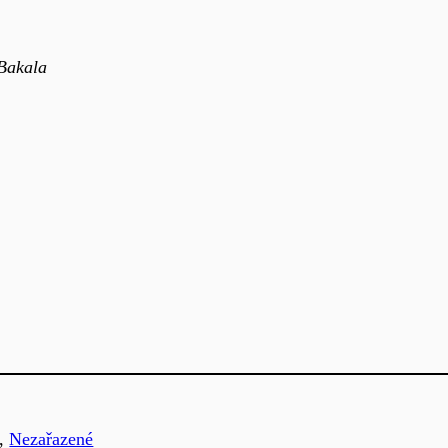
 Bakala
, 
Nezařazené