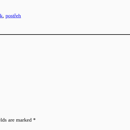
ík
, 
postřeh
elds are marked
*