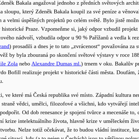
Zdeněk Bakala angažoval jednoho z předních světových archi
 sloupu, který Zdeněk Bakala koupil za své peníze a věnova
 a velmi úspěšných projektů po celém světě. Bylo jistě možné
t v historické Praze. Vzpomeňme si, jaký odpor vzbudil proje
ového nádvoří, vzbudila odpor u 90 % Pařížanů a vedla k rezi
rand
) prosadili a dnes je to tato „zvrácenost“ považována za 
a věž by byla zbouraná po skončení světové výstavy v roce 1
ile Zola
nebo
Alexandre Dumas ml.
) trnem v oku. Bakalův p
ardo Bofill realizuje projekt v historické části města. Doufám,
u.
i, ve které má Česká republika své místo. Západní kultura ne
raně vědci, umělci, filozofové a všichni, kdo vytvářejí intel
ci podpořit. Od dob renesance je spojení tvůrce a mecenáše to
šní krize intelektuálního života, hlavně krize v uměleckém ži
vorbu. Nelze totiž očekávat, že to budou vládní instituce, kte
né situaci, kdy (a to nejen v Čechách) jsou to většinou polovzd