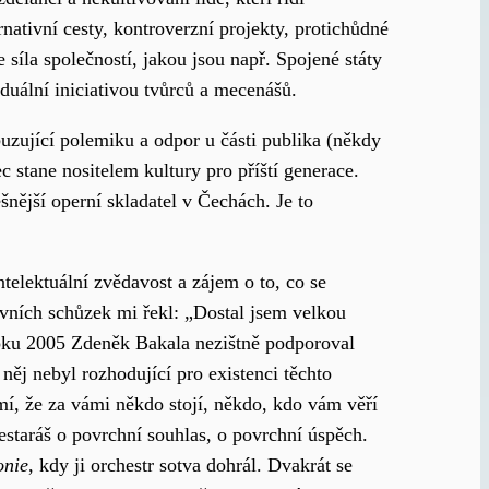
rnativní cesty, kontroverzní projekty, protichůdné
síla společností, jakou jsou např. Spojené státy
duální iniciativou tvůrců a mecenášů.
zbuzující polemiku a odpor u části publika (někdy
ec stane nositelem kultury pro příští generace.
ěšnější operní skladatel v Čechách. Je to
telektuální zvědavost a zájem o to, co se
prvních schůzek mi řekl: „Dostal jsem velkou
 roku 2005 Zdeněk Bakala nezištně podporoval
 něj nebyl rozhodující pro existenci těchto
omí, že za vámi někdo stojí, někdo, kdo vám věří
 nestaráš o povrchní souhlas, o povrchní úspěch.
onie
, kdy ji orchestr sotva dohrál. Dvakrát se