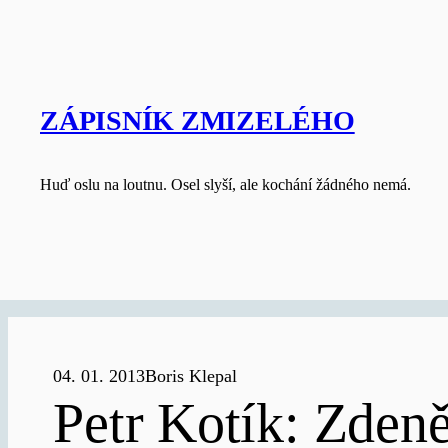
Skip
to
content
ZÁPISNÍK ZMIZELÉHO
Huď oslu na loutnu. Osel slyší, ale kochání žádného nemá.
04. 01. 2013
Boris Klepal
Petr Kotík: Zdeně