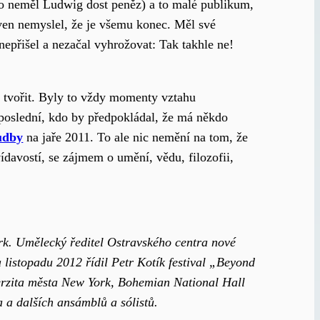
 to neměl Ludwig dost peněz) a to malé publikum,
oven nemyslel, že je všemu konec. Měl své
nepřišel a nezačal vyhrožovat: Tak takhle ne!
a tvořit. Byly to vždy momenty vztahu
poslední, kdo by předpokládal, že má někdo
udby
na jaře 2011. To ale nic nemění na tom, že
ídavostí, se zájmem o umění, vědu, filozofii,
ork. Umělecký ředitel Ostravského centra nové
listopadu 2012 řídil Petr Kotík festival „Beyond
verzita města New York, Bohemian National Hall
 a dalších ansámblů a sólistů.