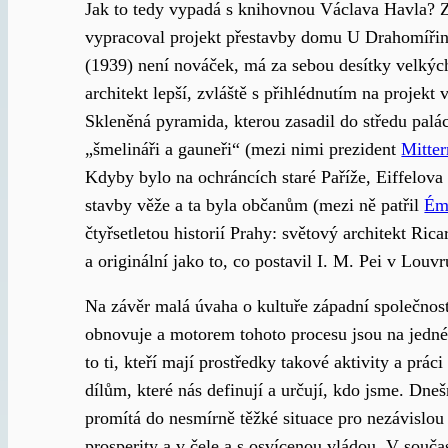
Jak to tedy vypadá s knihovnou Václava Havla? 
vypracoval projekt přestavby domu U Drahomířina
(1939) není nováček, má za sebou desítky velkých
architekt lepší, zvláště s přihlédnutím na projek
Skleněná pyramida, kterou zasadil do středu palác
„šmelináři a gauneři“ (mezi nimi prezident
Mitter
Kdyby bylo na ochráncích staré Paříže, Eiffelov
stavby věže a ta byla občanům (mezi ně patřil
Ém
čtyřsetletou historií Prahy: světový architekt Ric
a originální jako to, co postavil I. M. Pei v Louvr
Na závěr malá úvaha o kultuře západní společnost
obnovuje a motorem tohoto procesu jsou na jedné st
to ti, kteří mají prostředky takové aktivity a prá
dílům, které nás definují a určují, kdo jsme. Dne
promítá do nesmírně těžké situace pro nezávislou t
prosperity a v čele a s osvícenou vládou. V součas