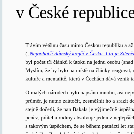
v České republice
Trávím většinu času mimo Českou republiku a až 
(„
Nejbohatší dámský krejčí v Česku. I to je Zden
byl počet tří článků k útoku na jednu osobu (snad 
Myslím, že by bylo na místě na články reagovat,
kultuře a mentalitě, která v Čechách dává vznik
O malých národech bylo napsáno mnoho, asi nejv
průměr, je nutno zaútočit, zesměšnit ho a srazit
stejně dočetli, že pan Bakala je výjimečně úspěšn
peněz, přátel a rodiny absolvuje jednu z nejlepší
s takovým úspěchem, že se během patnácti let stan