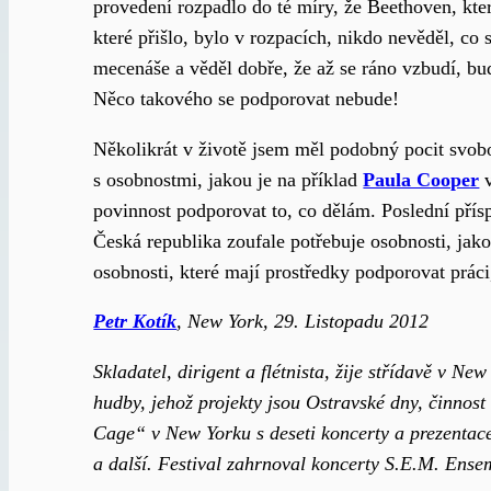
provedení rozpadlo do té míry, že Beethoven, kte
které přišlo, bylo v rozpacích, nikdo nevěděl, c
mecenáše a věděl dobře, že až se ráno vzbudí, bu
Něco takového se podporovat nebude!
Několikrát v životě jsem měl podobný pocit svobo
s osobnostmi, jakou je na příklad
Paula Cooper
v
povinnost podporovat to, co dělám. Poslední pří
Česká republika zoufale potřebuje osobnosti, jako
osobnosti, které mají prostředky podporovat práci,
Petr Kotík
, New York, 29. Listopadu 2012
Skladatel, dirigent a flétnista, žije střídavě v
hudby, jehož projekty jsou Ostravské dny, činnos
Cage“ v New Yorku s deseti koncerty a prezentac
a další. Festival zahrnoval koncerty S.E.M. Ense