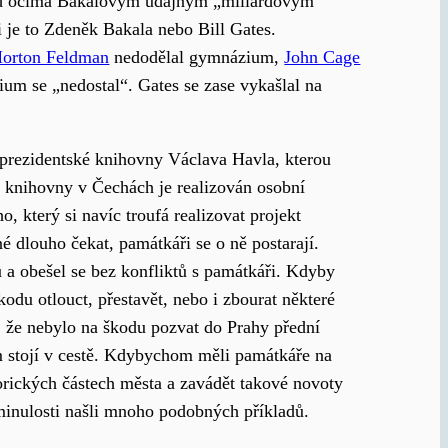
před očima Bakalovým údajným „miliardovým“
i je to Zdeněk Bakala nebo Bill Gates.
orton Feldman
nedodělal gymnázium,
John Cage
ium se „nedostal“. Gates se zase vykašlal na
t prezidentské knihovny Václava Havla, kterou
 knihovny v Čechách je realizován osobní
o, který si navíc troufá realizovat projekt
é dlouho čekat, památkáři se o ně postarají.
ů a obešel se bez konfliktů s památkáři. Kdyby
kodu otlouct, přestavět, nebo i zbourat některé
, že nebylo na škodu pozvat do Prahy přední
im stojí v cestě. Kdybychom měli památkáře na
torických částech města a zavádět takové novoty
minulosti našli mnoho podobných příkladů.