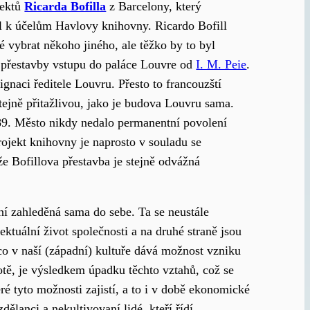
tektů
Ricarda Bofilla
z Barcelony, který
l k účelům Havlovy knihovny. Ricardo Bofill
 vybrat někoho jiného, ale těžko by to byl
kt přestavby vstupu do paláce Louvre od
I. M. Peie
.
gnaci ředitele Louvru. Přesto to francouzští
stejně přitažlivou, jako je budova Louvru sama.
889. Město nikdy nedalo permanentní povolení
rojekt knihovny je naprosto v souladu se
 že Bofillova přestavba je stejně odvážná
ní zahleděná sama do sebe. Ta se neustále
ektuální život společnosti a na druhé straně jsou
, co v naší (západní) kultuře dává možnost vzniku
votě, je výsledkem úpadku těchto vztahů, což se
ré tyto možnosti zajistí, a to i v době ekonomické
ělanci a nekultivovaní lidé, kteří řídí