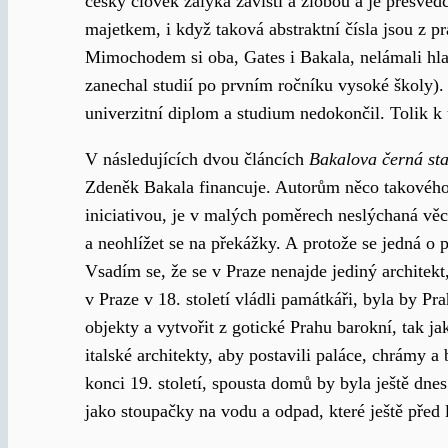
český člověk zalyká závistí a zlobou a je přesv
majetkem, i když taková abstraktní čísla jsou z p
Mimochodem si oba, Gates i Bakala, nelámali hl
zanechal studií po prvním ročníku vysoké školy).
univerzitní diplom a studium nedokončil. Tolik 
V následujících dvou článcích
Bakalova černá st
Zdeněk Bakala financuje. Autorům něco takového 
iniciativou, je v malých poměrech neslýchaná věc, 
a neohlížet se na překážky. A protože se jedná o 
Vsadím se, že se v Praze nenajde jediný architekt
v Praze v 18. století vládli památkáři, byla by Pr
objekty a vytvořit z gotické Prahu barokní, tak 
italské architekty, aby postavili paláce, chrámy
konci 19. století, spousta domů by byla ještě dne
jako stoupačky na vodu a odpad, které ještě pře