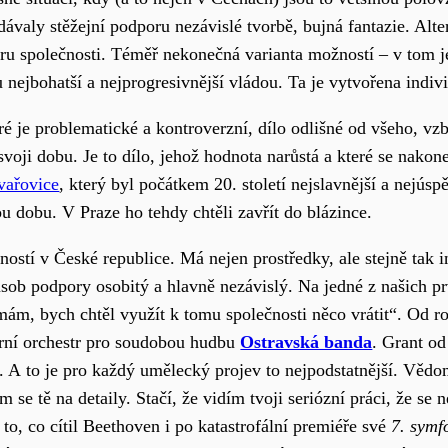
dávaly stěžejní podporu nezávislé tvorbě, bujná fantazie. Alte
u společnosti. Téměř nekonečná varianta možností – v tom je 
nejbohatší a nejprogresivnější vládou. Ta je vytvořena indivi
teré je problematické a kontroverzní, dílo odlišné od všeho, v
 svoji dobu. Je to dílo, jehož hodnota narůstá a které se nakon
vařovice
, který byl počátkem 20. století nejslavnější a nejúsp
ou dobu. V Praze ho tehdy chtěli zavřít do blázince.
stí v České republice. Má nejen prostředky, ale stejně tak in
působ podpory osobitý a hlavně nezávislý. Na jedné z našich 
e mám, bych chtěl využít k tomu společnosti něco vrátit“. Od
ní orchestr pro soudobou hudbu
Ostravská banda
. Grant od
i. A to je pro každý umělecký projev to nejpodstatnější. Věd
ám se tě na detaily. Stačí, že vidím tvoji seriózní práci, že se
to, co cítil Beethoven i po katastrofální premiéře své
7. symf