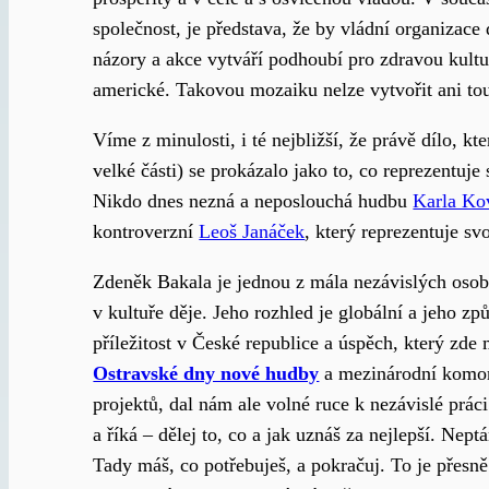
společnost, je představa, že by vládní organizace 
názory a akce vytváří podhoubí pro zdravou kultur
americké. Takovou mozaiku nelze vytvořit ani tou 
Víme z minulosti, i té nejbližší, že právě dílo, k
velké části) se prokázalo jako to, co reprezentuje
Nikdo dnes nezná a neposlouchá hudbu
Karla Ko
kontroverzní
Leoš Janáček
, který reprezentuje sv
Zdeněk Bakala je jednou z mála nezávislých osobno
v kultuře děje. Jeho rozhled je globální a jeho z
příležitost v České republice a úspěch, který zd
Ostravské dny nové hudby
a mezinárodní komor
projektů, dal nám ale volné ruce k nezávislé prác
a říká – dělej to, co a jak uznáš za nejlepší. Nept
Tady máš, co potřebuješ, a pokračuj. To je přesně 