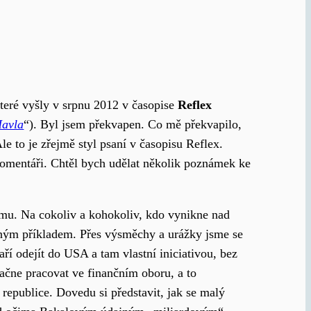
teré vyšly v srpnu 2012 v časopise
Reflex
Havla
“). Byl jsem překvapen. Co mě překvapilo,
Ale to je zřejmě styl psaní v časopisu Reflex.
mentáři. Chtěl bych udělat několik poznámek ke
mu. Na cokoliv a kohokoliv, kdo vynikne nad
ižným příkladem. Přes výsměchy a urážky jsme se
ří odejít do USA a tam vlastní iniciativou, bez
začne pracovat ve finančním oboru, a to
 republice. Dovedu si představit, jak se malý