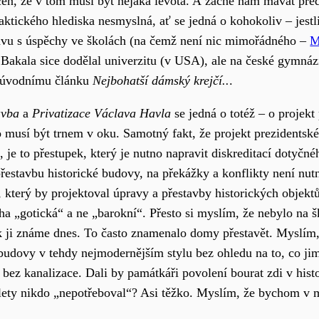
ědčen, že v tom musí být nějaká levota. A začne nám mávat 
raktického hlediska nesmyslná, ať se jedná o kohokoliv – jestl
avu s úspěchy ve školách (na čemž není nic mimořádného –
M
 Bakala sice dodělal univerzitu (v USA), ale na české gymnáz
k úvodnímu článku
Nejbohatší dámský krejčí..
.
avba
a
Privatizace Václava Havla
se jedná o totéž – o projek
musí být trnem v oku. Samotný fakt, že projekt prezidentské
je to přestupek, který je nutno napravit diskreditací dotyčnéh
přestavbu historické budovy, na překážky a konflikty není nutn
, který by projektoval úpravy a přestavby historických objekt
aha „gotická“ a ne „barokní“. Přesto si myslím, že nebylo na š
jak ji známe dnes. To často znamenalo domy přestavět. Myslím
 a budovy v tehdy nejmodernějším stylu bez ohledu na to, co j
s bez kanalizace. Dali by památkáři povolení bourat zdi v his
d lety nikdo „nepotřeboval“? Asi těžko. Myslím, že bychom v 