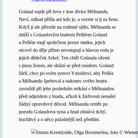
Golaud najde při lovu v lese dívku Mélisandu.
Neví, odkud přišla ani kdo je, a vezme si ji za ženu.
Když ji ale přivede na rodinné sídlo, Mélisanda se
sblíží s Golaudovým bratrem Pelléem Golaud
a Pelléas mají společnou pouze matku, jejich
otcové do děje přímo nevstupují a hlavou rodu je
jejich dědeček Arkel. Ten chtěl Golauda oženit
s jinou ženou, ale sklání se před osudem. Golaud
žárlí, chce po svém synovi Ynioldovi, aby Pelléa
a Mélisandu špehoval a nakonec svého bratra
zavraždí při jeho posledním setkání s Mélisandou
před odjezdem z hradu, ačkoli k žárlivosti nenašel
žádný opravdový důvod. Mélisanda zemře po
porodu Golaudova syna a hrad zůstává tichý,
truchlivý a o něco prázdnější než předtím.