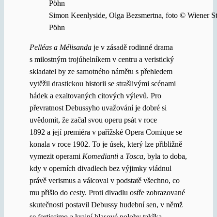
Simon Keenlyside, Olga Bezsmertna, foto © Wiener S
Pöhn
Pelléas a Mélisanda
je v zásadě rodinné drama
s milostným trojúhelníkem v centru a veristický
skladatel by ze samotného námětu s přehledem
vytěžil drastickou historii se strašlivými scénami
hádek a exaltovaných citových výlevů. Pro
převratnost Debussyho uvažování je dobré si
uvědomit, že začal svou operu psát v roce
1892 a její premiéra v pařížské Opera Comique se
konala v roce 1902. To je úsek, který lze přibližně
vymezit operami
Komedianti
a
Tosca
, byla to doba,
kdy v operních divadlech bez výjimky vládnul
právě verismus a válcoval v podstatě všechno, co
mu přišlo do cesty. Proti divadlu ostře zobrazované
skutečnosti postavil Debussy hudební sen, v němž
se fortissimo a krajní hlasové polohy takřka