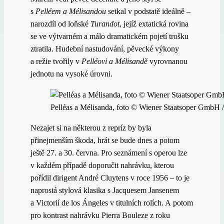
s
Pelléem a Mélisandou
setkal v podstatě ideálně –
narozdíl od loňské
Turandot
, jejíž extatická rovina
se ve výtvarném a málo dramatickém pojetí trošku
ztratila. Hudební nastudování, pěvecké výkony
a režie tvořily v
Pelléovi a Mélisandě
vyrovnanou
jednotu na vysoké úrovni.
Pelléas a Mélisanda, foto © Wiener Staatsoper GmbH 
Nezajet si na některou z repríz by byla
přinejmenším škoda, hrát se bude dnes a potom
ještě 27. a 30. června. Pro seznámení s operou lze
v každém případě doporučit nahrávku, kterou
pořídil dirigent André Cluytens v roce 1956 – to je
naprostá stylová klasika s Jacquesem Jansenem
a Victorií de los Ángeles v titulních rolích. A potom
pro kontrast nahrávku Pierra Bouleze z roku