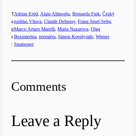
T
Adrian Eröd
, 
Alain Altinoglu
, 
Bernarda Fink
, 
Český
a
rozhlas Vltava
, 
Claude Debussy
, 
Franz Josef-Selig
, 
g
Marco Arturo Marelli
, 
Maria Nazarova
, 
Olga
s
Bezsmertna
, 
premiéra
, 
Simon Keenlyside
, 
Wiener
:
Staatsoper
Comments
Leave a Reply