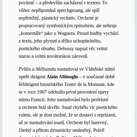
povinné – a především zacházení s textem. To
vůbec nepřipomíná sprechgesang, ale spíš
nepřetržitý, plastický recitativ. Orchestr je
propracovaný symfonickým způsobem, ale nehraje
„komentáře“ jako u Wagnera. Proud hudby vychází
z textu, jeho plynutí a těžko uchopitelného,
poetického obsahu. Debussy napsal věc velmi
starou a velmi novátorskou zároveň.
Pelléa a Mélisandu
nastudoval ve Vídeňské státní
opeře dirigent
Alain Altinoglu
– v současné době
šéfdirigent bruselského Teatre de la Monnaie, kde
se v roce 1907 odehrálo první provedení opery
mimo Francii. Jeho nastudování bylo perfektní
a orchestr hrál skvěle. Snad chybělo víc poetického
vzletu, ale je dost možné, že se dostaví s reprízami,
až se nastudování usadí. Orchestr byl barevný,
čitelný a přitom dynamicky umírněný. Právě