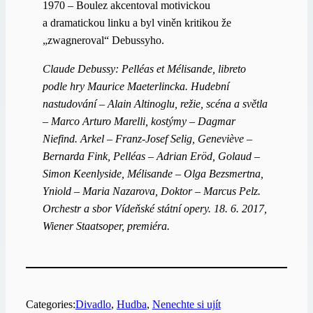
1970 – Boulez akcentoval motivickou
a dramatickou linku a byl viněn kritikou že
„zwagneroval“ Debussyho.
Claude Debussy: Pelléas et Mélisande, libreto
podle hry Maurice Maeterlincka. Hudební
nastudování – Alain Altinoglu, režie, scéna a světla
– Marco Arturo Marelli, kostýmy – Dagmar
Niefind. Arkel – Franz-Josef Selig, Geneviève –
Bernarda Fink, Pelléas – Adrian Eröd, Golaud –
Simon Keenlyside, Mélisande – Olga Bezsmertna,
Yniold – Maria Nazarova, Doktor – Marcus Pelz.
Orchestr a sbor Vídeňské státní opery. 18. 6. 2017,
Wiener Staatsoper, premiéra.
Categories:
Divadlo
, 
Hudba
, 
Nenechte si ujít