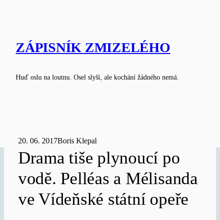
Skip
to
content
ZÁPISNÍK ZMIZELÉHO
Huď oslu na loutnu. Osel slyší, ale kochání žádného nemá.
20. 06. 2017
Boris Klepal
Drama tiše plynoucí po
vodě. Pelléas a Mélisanda
ve Vídeňské státní opeře