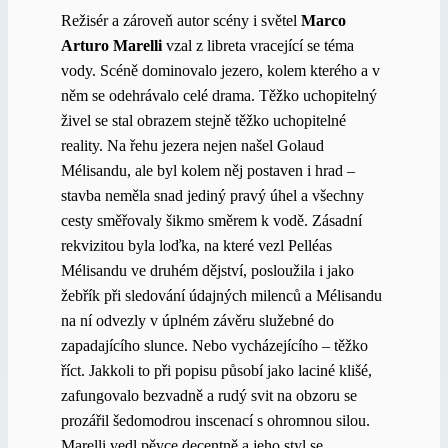
Režisér a zároveň autor scény i světel
Marco
Arturo Marelli
vzal z libreta vracející se téma
vody. Scéně dominovalo jezero, kolem kterého a v
něm se odehrávalo celé drama. Těžko uchopitelný
živel se stal obrazem stejně těžko uchopitelné
reality. Na řehu jezera nejen našel Golaud
Mélisandu, ale byl kolem něj postaven i hrad –
stavba neměla snad jediný pravý úhel a všechny
cesty směřovaly šikmo směrem k vodě. Zásadní
rekvizitou byla loďka, na které vezl Pelléas
Mélisandu ve druhém dějství, posloužila i jako
žebřík při sledování údajných milenců a Mélisandu
na ní odvezly v úplném závěru služebné do
zapadajícího slunce. Nebo vycházejícího – těžko
říct. Jakkoli to při popisu působí jako laciné klišé,
zafungovalo bezvadně a rudý svit na obzoru se
prozářil šedomodrou inscenací s ohromnou silou.
Marelli vedl pěvce decentně a jeho styl se