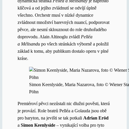
dynamická stránka
Pelléa a Mélisandy
je naprosto
klíčová a od jejího zvládnutí se odvíjí úplně
všechno. Orchestr musí v nízké dynamice
zvládnout množství barevných nuancí, podporovat
pěvce, ale nesmí sklouznout do role druhořadého
doprovodu. Alain Altinoglu zvládl
Pelléa
a Mélisandu
po všech stránkách výborně a položil
základ k tomu, aby publikum dostalo operu v plné
kráse.
Simon Keenlyside, Maria Nazarova, foto © Wiener St
Pöhn
Premiéroví pěvci nezůstali nic dlužni pověsti, která
je provází. Role bratrů Pelléa a Golauda jsou obě
pro baryton, na jevišti se tak potkali
Adrian Eröd
a
Simon Keenlyside
– vynikající volba pro tyto