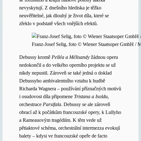
nevyskytují. Z dnešního hlediska je těžko
neuvěřitelné, jak dlouhý je život díla, které se
zřeklo v podstatě všech vnějších efektů.
Franz-Josef Selig, foto © Wiener Staatsoper GmbH / 
Debussy kromě
Pelléa a Mélisandy
žádnou operu
nedokončil a do velkého operního projektu se už
nikdy nepustil. Zároveň se také jedná o doklad
Debussyho ambivalentního vztahu k hudbě
Richarda Wagnera – používání příznačných motivů
i osudovost díla připomene
Tristana a Isoldu
,
orchestrace
Parsifala
. Debussy se ale zároveň
obrací až k počátkům francouzské opery, k Lullyho
a Rameauovým tragédiím. K těm vede už
pětiaktové schéma, orchestrální intermezza evokují
balety – kdysi ve francouzské opeře de facto