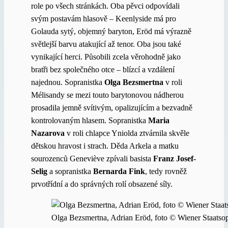
role po všech stránkách. Oba pěvci odpovídali
svým postavám hlasově – Keenlyside má pro
Golauda sytý, objemný baryton, Eröd má výrazně
světlejší barvu atakující až tenor. Oba jsou také
vynikající herci. Působili zcela věrohodně jako
bratři bez společného otce – blízcí a vzdálení
najednou. Sopranistka
Olga Bezsmertna
v roli
Mélisandy se mezi touto barytonovou nádherou
prosadila jemně svítivým, opalizujícím a bezvadně
kontrolovaným hlasem. Sopranistka
Maria
Nazarova
v roli chlapce Yniolda ztvárnila skvěle
dětskou hravost i strach. Děda Arkela a matku
sourozenců Geneviève zpívali basista
Franz Josef-
Selig
a sopranistka
Bernarda Fink
, tedy rovněž
prvotřídní a do správných rolí obsazené síly.
Olga Bezsmertna, Adrian Eröd, foto © Wiener Staats