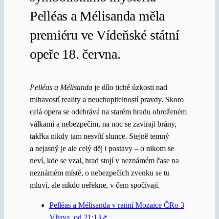
Pelléas a Mélisanda měla
premiéru ve Vídeňské státní
opeře 18. června.
Pelléas a Mélisanda
je dílo tiché úzkosti nad
mlhavostí reality a neuchopitelností pravdy. Skoro
celá opera se odehrává na starém hradu ohroženém
válkami a nebezpečím, na noc se zavírají brány,
takřka nikdy tam nesvítí slunce. Stejně temný
a nejasný je ale celý děj i postavy – o nikom se
neví, kde se vzal, hrad stojí v neznámém čase na
neznámém místě, o nebezpečích zvenku se tu
mluví, ale nikdo neřekne, v čem spočívají.
Pelléas a Mélisanda v ranní Mozaice ČRo 3
Vltava, od 21:13➚