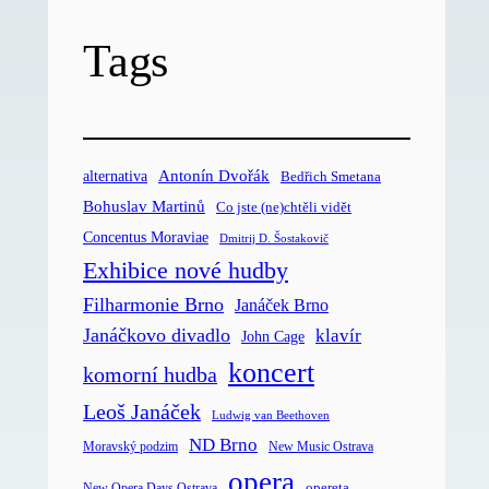
Tags
Antonín Dvořák
alternativa
Bedřich Smetana
Bohuslav Martinů
Co jste (ne)chtěli vidět
Concentus Moraviae
Dmitrij D. Šostakovič
Exhibice nové hudby
Filharmonie Brno
Janáček Brno
Janáčkovo divadlo
klavír
John Cage
koncert
komorní hudba
Leoš Janáček
Ludwig van Beethoven
ND Brno
Moravský podzim
New Music Ostrava
opera
opereta
New Opera Days Ostrava