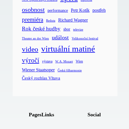
osobnost
postřeh
Petr Kotík
performance
premiéra
Richard Wagner
Reduta
Rok české hudby
sbor
televize
událost
Velikonoční festival
Theater an der Wien
virtuální matiné
video
výročí
Wien
výstava
W. A. Mozart
Wiener Staatsoper
Česká filharmonie
Český rozhlas Vltava
Pages
Links
Social