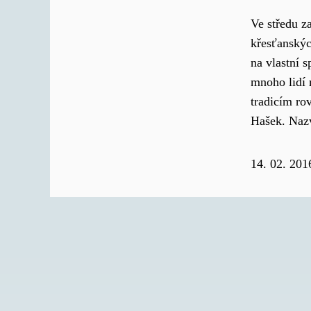
Ve středu z
křesťanskýc
na vlastní s
mnoho lidí 
tradicím ro
Hašek. Nazv
14. 02. 201