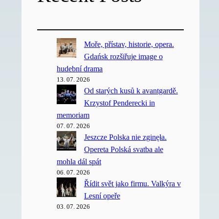
Moře, přístav, historie, opera.
Gdańsk rozšiřuje image o
hudební drama
13. 07. 2026
Od starých kusů k avantgardě.
Krzystof Penderecki in
memoriam
07. 07. 2026
Jeszcze Polska nie zginęła.
Opereta Polská svatba ale
mohla dál spát
06. 07. 2026
Řídit svět jako firmu. Valkýra v
Lesní opeře
03. 07. 2026