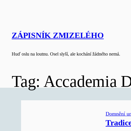
Skip
to
content
ZÁPISNÍK ZMIZELÉHO
Huď oslu na loutnu. Osel slyší, ale kochání žádného nemá.
Tag:
Accademia D
Domnění u
Tradice