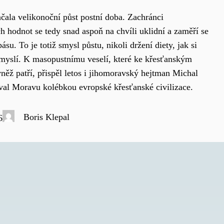
ačala velikonoční půst postní doba. Zachránci
h hodnot se tedy snad aspoň na chvíli uklidní a zaměří se
pásu. To je totiž smysl půstu, nikoli držení diety, jak si
myslí. K masopustnímu veselí, které ke křesťanským
vněž patří, přispěl letos i jihomoravský hejtman Michal
al Moravu kolébkou evropské křesťanské civilizace.
Boris Klepal
6