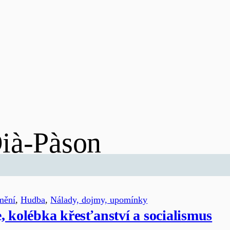
ià-Pàson
mění
, 
Hudba
, 
Nálady, dojmy, upomínky
, kolébka křesťanství a socialismus